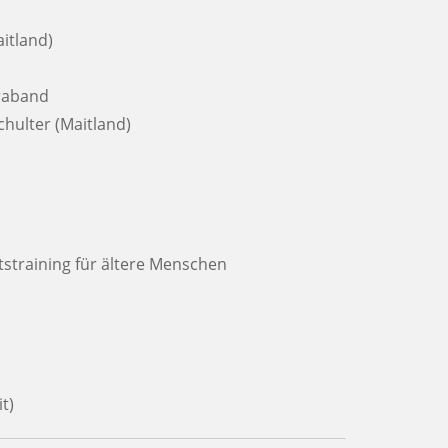
itland)
eraband
chulter (Maitland)
straining für ältere Menschen
t)