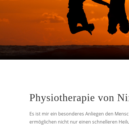
Physiotherapie von Ni
Es ist mir ein besonderes Anliegen den Mens
ermöglichen nicht nur einen schnelleren Hei